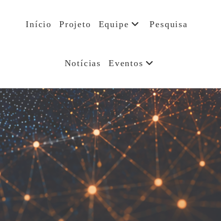
Ir
para
Início
Projeto
Equipe
Pesquisa
o
conteúdo
Notícias
Eventos