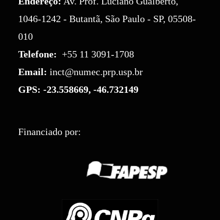
Endereço:
Av. Prof. Luciano Gualberto,
1046-1242 - Butantã, São Paulo - SP, 05508-
010
Telefone:
+55 11 3091-1708
Email:
inct@numec.prp.usp.br
GPS:
-23.558669, -46.732149
Financiado por: